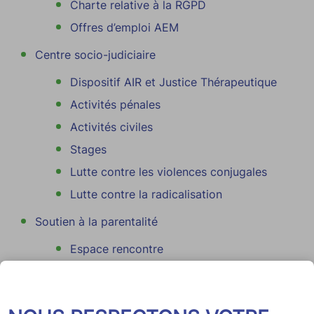
Charte relative à la RGPD
Offres d’emploi AEM
Centre socio-judiciaire
Dispositif AIR et Justice Thérapeutique
Activités pénales
Activités civiles
Stages
Lutte contre les violences conjugales
Lutte contre la radicalisation
Soutien à la parentalité
Espace rencontre
Médiation familiale
Unité d’accueil mineur victime