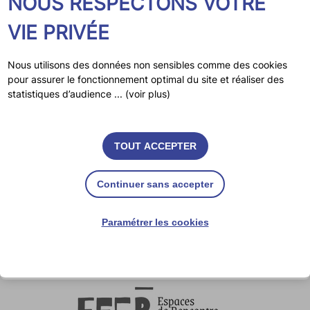
NOUS RESPECTONS VOTRE
CPCA
VIE PRIVÉE
Mentions légales
Nous utilisons des données non sensibles comme des cookies
Politique de confidentialité
pour assurer le fonctionnement optimal du site et réaliser des
Gestion des cookies
statistiques d’audience ... (voir plus)
Plan du site
Conception et réalisation RC2C
TOUT ACCEPTER
Continuer sans accepter
Paramétrer les cookies