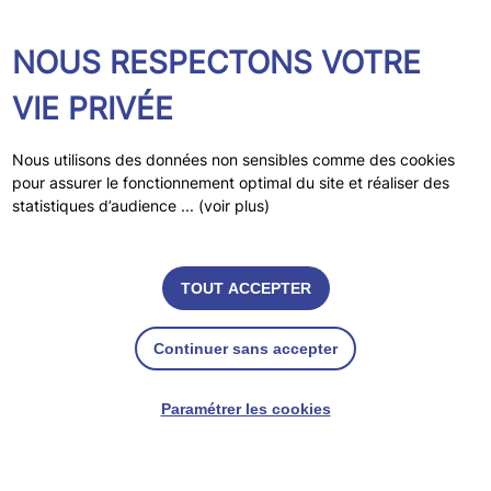
NOUS RESPECTONS VOTRE
VIE PRIVÉE
Nous utilisons des données non sensibles comme des cookies
pour assurer le fonctionnement optimal du site et réaliser des
statistiques d’audience ... (voir plus)
TOUT ACCEPTER
Continuer sans accepter
Association d'Enquête et de Médiation
2 rue de Piqueport - Maison Choco-Ona
Paramétrer les cookies
40180 SEYRESSE
05 47 80 81 31
Contactez-nous