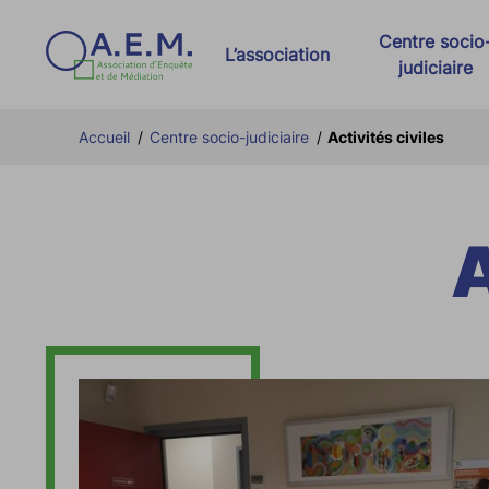
Centre socio
L’association
judiciaire
Présentation d’AEM
Dispositif AIR e
Accueil
/
Centre socio-judiciaire
/
Activités civiles
Nos partenaires
Activités pénale
Nos actualités
Activités civiles
A
Charte relative à la RGPD
Stages
Offres d’emploi AEM
Lutte contre les
Lutte contre la r