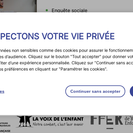
Enquête sociale
Bilan psychologique familial
Audition de mineur
PECTONS VOTRE VIE PRIVÉE
Médiation familiale
Espace rencontre
nnées non sensibles comme des cookies pour assurer le fonctionneme
ques d’audience. Cliquez sur le bouton "Tout accepter" pour donner v
fiter d’une expérience personnalisée. Cliquez sur "Continuer sans acc
os préférences en cliquant sur "Paramétrer les cookies".
ies
Continuer sans accepter