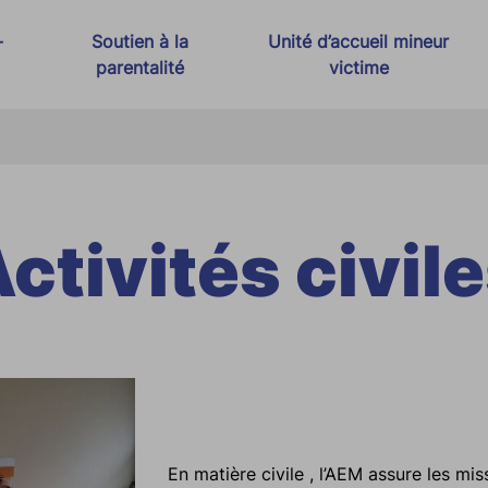
-
Soutien à la
Unité d’accueil mineur
parentalité
victime
t Justice Thérapeutique
Espace rencontre
s
Médiation familiale
ctivités civil
 violences conjugales
adicalisation
En matière civile , l’AEM assure les mis