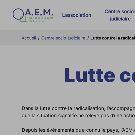
Centre socio
L’association
judiciaire
Présentation d’AEM
Dispositif AIR e
Accueil
/
Centre socio-judiciaire
/
Lutte contre la radica
Nos partenaires
Activités pénale
Nos actualités
Activités civiles
Lutte c
Charte relative à la RGPD
Stages
Offres d’emploi AEM
Lutte contre les
Lutte contre la r
Dans la lutte contre la radicalisation, l’accomp
que la situation signalée ne relève pas d’une actio
Depuis les événements qu’a connu le pays, l’AEM a