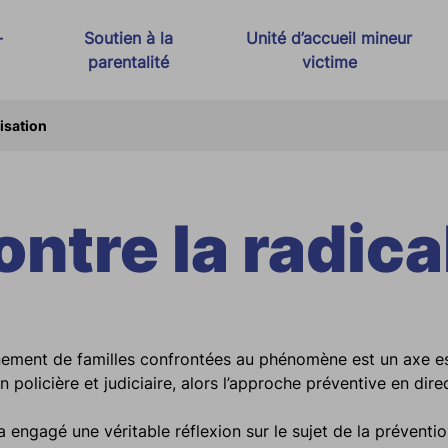
-
Soutien à la
Unité d’accueil mineur
parentalité
victime
t Justice Thérapeutique
Espace rencontre
lisation
s
Médiation familiale
ontre la radica
 violences conjugales
adicalisation
agnement de familles confrontées au phénomène est un axe es
n policière et judiciaire, alors l’approche préventive en dir
 engagé une véritable réflexion sur le sujet de la préventio