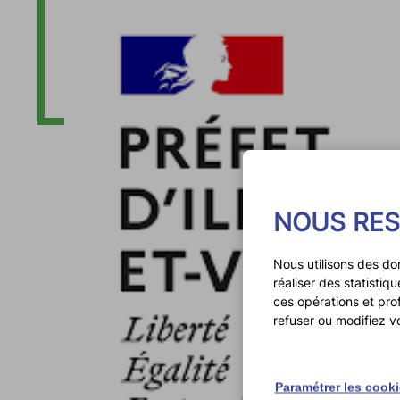
NOUS RES
Nous utilisons des do
réaliser des statisti
ces opérations et pro
refuser ou modifiez v
Paramétrer les cook