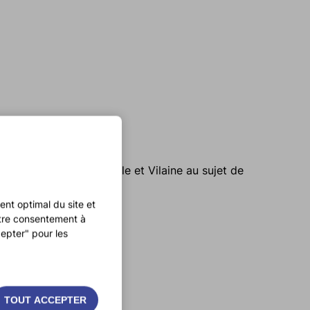
 avec la Préfecture d’Ille et Vilaine au sujet de
nt optimal du site et
otre consentement à
epter" pour les
TOUT ACCEPTER